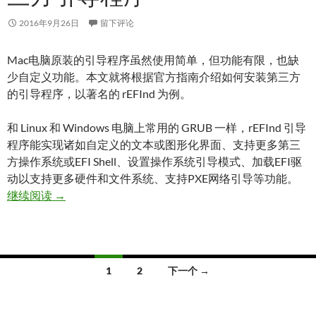
2016年9月26日
留下评论
Mac电脑原装的引导程序虽然使用简单，但功能有限，也缺
少自定义功能。本文就将根据官方指南介绍如何安装第三方
的引导程序，以著名的 rEFInd 为例。
和 Linux 和 Windows 电脑上常用的 GRUB 一样，rEFInd 引导
程序能实现诸如自定义的文本或图形化界面、支持更多第三
方操作系统或EFI Shell、设置操作系统引导模式、加载EFI驱
动以支持更多硬件和文件系统、支持PXE网络引导等功能。
在 Mac 上安装 rEFInd 等第三方引导程序
继续阅读
→
文
1
2
下一个 →
章