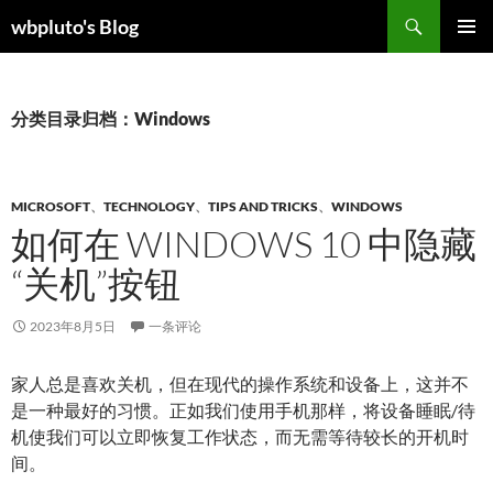
跳
搜
wbpluto's Blog
至
索
主菜单
正
文
分类目录归档：Windows
MICROSOFT
、
TECHNOLOGY
、
TIPS AND TRICKS
、
WINDOWS
如何在 WINDOWS 10 中隐藏
“关机”按钮
2023年8月5日
一条评论
家人总是喜欢关机，但在现代的操作系统和设备上，这并不
是一种最好的习惯。正如我们使用手机那样，将设备睡眠/待
机使我们可以立即恢复工作状态，而无需等待较长的开机时
间。