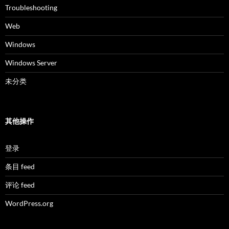
Troubleshooting
Web
Windows
Windows Server
未分类
其他操作
登录
条目 feed
评论 feed
WordPress.org