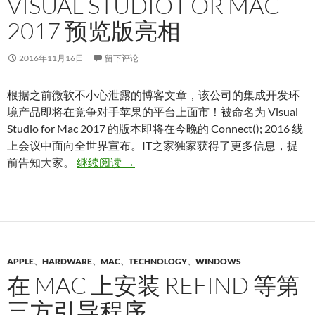
VISUAL STUDIO FOR MAC
2017 预览版亮相
2016年11月16日
留下评论
根据之前微软不小心泄露的博客文章，该公司的集成开发环
境产品即将在竞争对手苹果的平台上面市！被命名为 Visual
Studio for Mac 2017 的版本即将在今晚的 Connect(); 2016 线
上会议中面向全世界宣布。IT之家独家获得了更多信息，提
Visual Studio 2017 RC 携 Visual Stu
前告知大家。
继续阅读
→
APPLE
、
HARDWARE
、
MAC
、
TECHNOLOGY
、
WINDOWS
在 MAC 上安装 REFIND 等第
三方引导程序