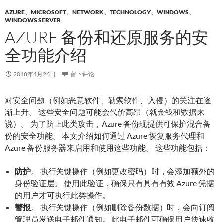
AZURE
、
MICROSOFT
、
NETWORK
、
TECHNOLOGY
、
WINDOWS
、
WINDOWS SERVER
AZURE 备份和还原服务的安
全功能介绍
2018年4月26日
留下评论
对安全问题（例如恶意软件、勒索软件、入侵）的关注在逐
渐上升。
这些安全问题可能会代价高昂（就金钱和数据来
说）。
为了防止此类攻击，Azure 备份现提供可保护混合备
份的安全功能。
本文介绍如何通过 Azure 恢复服务代理和
Azure 备份服务器来启用和使用这些功能。
这些功能包括：
防护
。
执行关键操作（例如更改密码）时，会添加额外的
身份验证层。
使用此验证，确保只有具有有效 Azure 凭据
的用户才可执行此类操作。
警报
。
执行关键操作（例如删除备份数据）时，会向订阅
管理员发送电子邮件通知。
此电子邮件可确保用户快速收