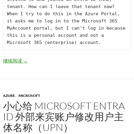
tenant. How can I leave that tenant now? 
When I try to do this in the Azure Portal, 
it asks me to log in to the Microsoft 365 
MyAccount portal, but I can't log in because 
this is a personal account and not a 
Microsoft 365 (enterprise) account.
How to make a Microsoft Account personal account lea
继续阅读
→
AZURE
、
MICROSOFT
小心给 MICROSOFT ENTRA
ID 外部来宾账户修改用户主
体名称（UPN）