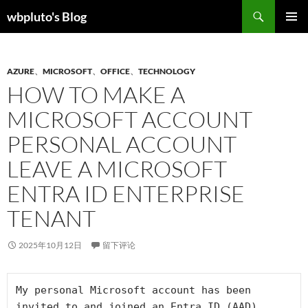
跳
搜
wbpluto's Blog
至
索
主菜单
正
文
AZURE
、
MICROSOFT
、
OFFICE
、
TECHNOLOGY
HOW TO MAKE A
MICROSOFT ACCOUNT
PERSONAL ACCOUNT
LEAVE A MICROSOFT
ENTRA ID ENTERPRISE
TENANT
2025年10月12日
留下评论
My personal Microsoft account has been 
invited to and joined an Entra ID (AAD) 