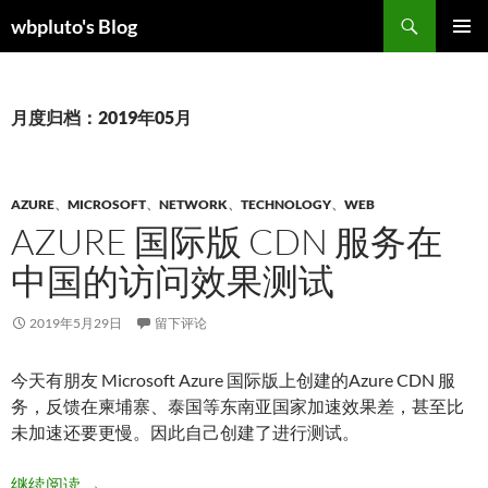
跳
搜
wbpluto's Blog
至
索
主菜单
正
文
月度归档：2019年05月
AZURE
、
MICROSOFT
、
NETWORK
、
TECHNOLOGY
、
WEB
AZURE 国际版 CDN 服务在
中国的访问效果测试
2019年5月29日
留下评论
今天有朋友 Microsoft Azure 国际版上创建的Azure CDN 服
务，反馈在柬埔寨、泰国等东南亚国家加速效果差，甚至比
未加速还要更慢。因此自己创建了进行测试。
Azure 国际版 CDN 服务在中国的访问效果测试
继续阅读
→