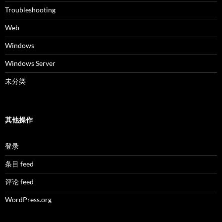
Troubleshooting
Web
Windows
Windows Server
未分类
其他操作
登录
条目 feed
评论 feed
WordPress.org