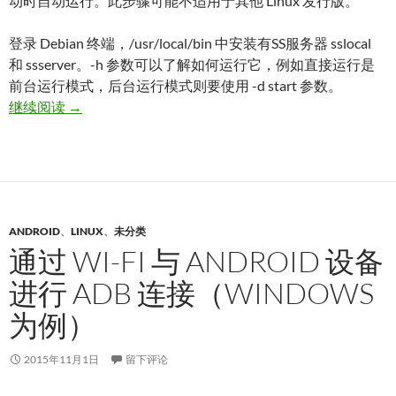
动时自动运行。此步骤可能不适用于其他 Linux 发行版。
登录 Debian 终端，/usr/local/bin 中安装有SS服务器 sslocal
和 ssserver。-h 参数可以了解如何运行它，例如直接运行是
前台运行模式，后台运行模式则要使用 -d start 参数。
在 Azure 上让 Shadowsocks 服务器在 Debian 启
继续阅读
→
ANDROID
、
LINUX
、
未分类
通过 WI-FI 与 ANDROID 设备
进行 ADB 连接（WINDOWS
为例）
2015年11月1日
留下评论