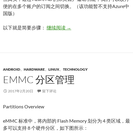
便的在多个账户的订阅之间切换。（该功能暂不支持Azure中
国版）
邀请外部用户/多账户共享访问 Azure
以下就是简要步骤：
继续阅读
→
ANDROID
、
HARDWARE
、
LINUX
、
TECHNOLOGY
EMMC 分区管理
2017年2月20日
留下评论
Partitions Overview
eMMC 标准中，将内部的 Flash Memory 划分为 4 类区域，最
多可以支持 8 个硬件分区，如下图所示：