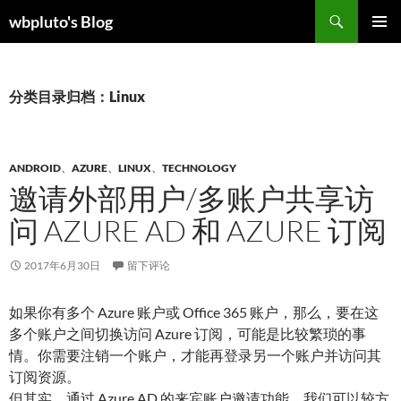
跳
搜
wbpluto's Blog
至
索
主菜单
正
文
分类目录归档：Linux
ANDROID
、
AZURE
、
LINUX
、
TECHNOLOGY
邀请外部用户/多账户共享访
问 AZURE AD 和 AZURE 订阅
2017年6月30日
留下评论
如果你有多个 Azure 账户或 Office 365 账户，那么，要在这
多个账户之间切换访问 Azure 订阅，可能是比较繁琐的事
情。你需要注销一个账户，才能再登录另一个账户并访问其
订阅资源。
但其实，通过 Azure AD 的来宾账户邀请功能，我们可以较方