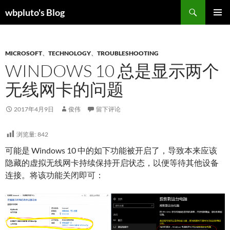
跳
搜
wbpluto's Blog
至
索
主菜单
正
文
MICROSOFT
、
TECHNOLOGY
、
TROUBLESHOOTING
WINDOWS 10 总是显示两个
无线网卡的问题
2017年4月9日
俊伟
留下评论
浏览量:
842
可能是 Windows 10 中的如下功能被开启了，导致本来应该
隐藏的虚拟无线网卡持续保持开启状态，以便等待其他设备
连接。将该功能关闭即可：