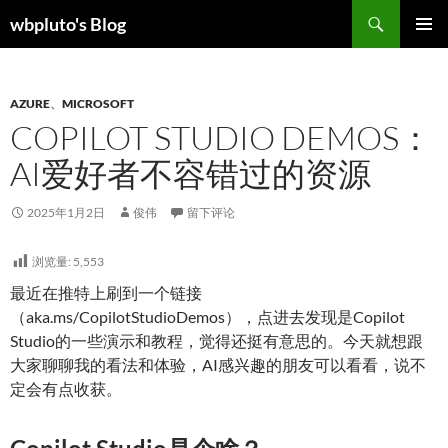
跳
搜
wbpluto's Blog
至
索
主菜单
正
文
AZURE
、
MICROSOFT
COPILOT STUDIO DEMOS：
AI爱好者不容错过的资源
2025年1月2日
俊伟
留下评论
浏览量:
5,553
最近在推特上刷到一个链接
（aka.ms/CopilotStudioDemos），点进去发现是Copilot
Studio的一些演示和教程，觉得还挺有意思的。今天就想跟
大家聊聊我的看法和体验，AI感兴趣的朋友可以看看，说不
定会有点收获。