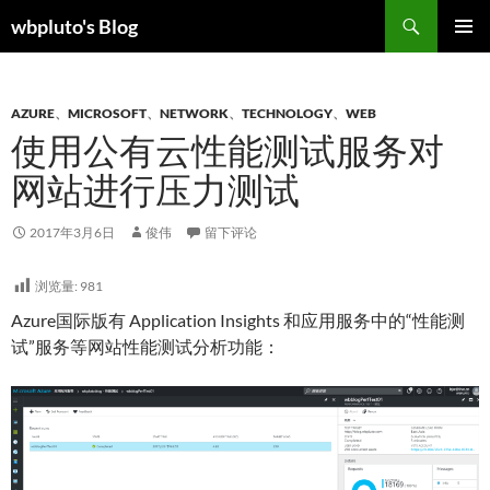
跳
搜
wbpluto's Blog
至
索
主菜单
正
文
AZURE
、
MICROSOFT
、
NETWORK
、
TECHNOLOGY
、
WEB
使用公有云性能测试服务对
网站进行压力测试
2017年3月6日
俊伟
留下评论
浏览量:
981
Azure国际版有 Application Insights 和应用服务中的“性能测
试”服务等网站性能测试分析功能：